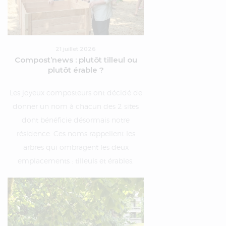
21 juillet 2026
Compost’news : plutôt tilleul ou
plutôt érable ?
Les joyeux composteurs ont décidé de
donner un nom à chacun des 2 sites
dont bénéficie désormais notre
résidence. Ces noms rappellent les
arbres qui ombragent les deux
emplacements : tilleuls et érables.