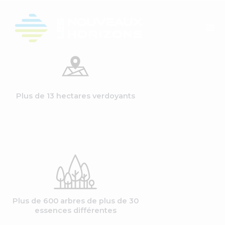
Vie Quotidienne
Vie Locale
Organisation
Plus de 13 hectares verdoyants
Règles Et Usages
Actualités
Bibliothèque
Plus de 600 arbres de plus de 30
essences différentes